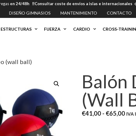
tregas
en 24/48h ‼️Consultar coste de envíos a islas e internacional
DISEÑO GIMNASIOS
MANTENIMIENTO
CONTACTO
ESTRUCTURAS
FUERZA
CARDIO
CROSS-TRAINI
o (wall ball)
Balón 
(wall B
Ran
€
41,00
-
€
65,00
IVA 
de
prec