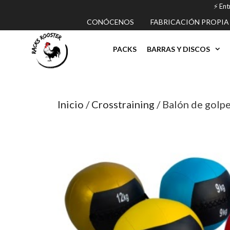
Saltar
⚡️ En
al
CONÓCENOS
FABRICACIÓN PROPIA
contenido
PACKS
BARRAS Y DISCOS
Inicio
/
Crosstraining
/ Balón de golpe