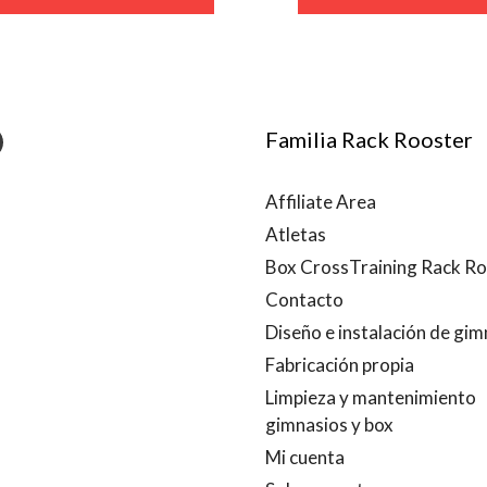
€5,95
hasta
€26,95
tagram
acebook
Familia Rack Rooster
Affiliate Area
Atletas
Box CrossTraining Rack R
Contacto
Diseño e instalación de gim
Fabricación propia
Limpieza y mantenimiento
gimnasios y box
Mi cuenta