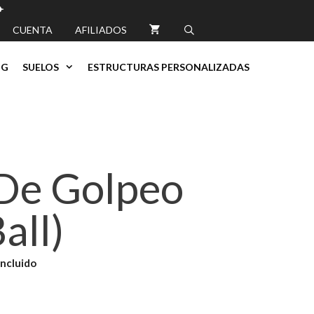
es ✈️
CUENTA
AFILIADOS
NG
SUELOS
ESTRUCTURAS PERSONALIZADAS
De Golpeo
all)
go
Incluido
ios: