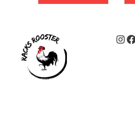
desde
€619,00
hasta
€3.012,00
Ins
F