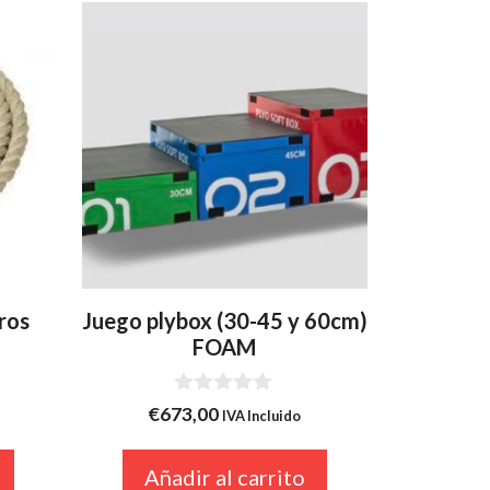
ros
Juego plybox (30-45 y 60cm)
FOAM
0
€
673,00
IVA Incluido
d
e
5
Añadir al carrito