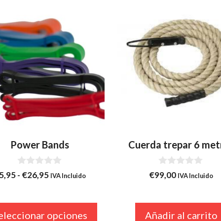
ucto
ples
ntes.
ones
en
r
Power Bands
Cuerda trepar 6 met
0
0
Rango
5,95
-
€
26,95
€
99,00
IVA Incluido
IVA Incluido
d
d
a
de
e
e
5
5
precios:
desde
eleccionar opciones
Añadir al carrito
ucto